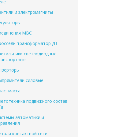
еле
ентили и электромагниты​
егуляторы
оединения МВС
россель-трансформатор ДТ
ветильники светлодиодные
ранспортные
нверторы
ыпрямители силовые
ластмасса
ветотехника подвижного состав
/д
истемы автоматики и
правления
етали контактной сети