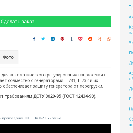
Т
А
Сделать заказ
К
в
Э
П
Фото
Д
А
 для автоматического регулирования напряжения в
о
ает совместно с генераторами Г-731, Г-732 и их
о обеспечивает защиту генератора от перегрузки.
Д
ют требованиям
ДСТУ 3020-95 (ГОСТ 12434-93)
.
Р
Н
 - произведено СПП КВАЗАР в Украине
С
ш