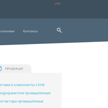
УКР
ротехники
Контакты
ПРОДУКЦІЯ
атчики и компоненты СКНБ
редохранители промышленные
онтакторы промышленные