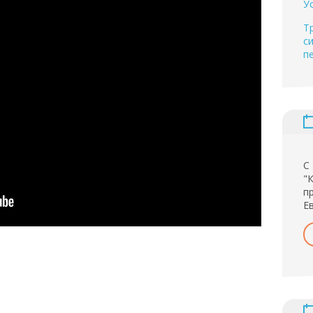
У
Т
с
п
С
"
п
Е