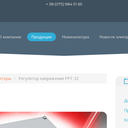
+ 38 (075) 984 51 65
О компании
Продукция
Номенклатура
Новости элект
яторы
>
Регулятор напряжения РРТ-32
Д
П
К