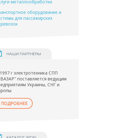
слуги металлообработки
ранспортное оборудование и
истемы для пассажирских
еревозок
НАШИ ПАРТНЁРЫ
 1997 г электротехника СПП
КВАЗАР" поставляется ведущим
редприятиям Украины, СНГ и
вропы
ПОДРОБНЕЕ
КАТАЛОГ (PDF)