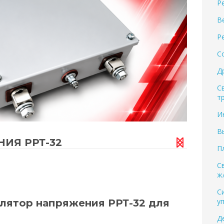
Р
В
Р
С
Д
С
т
И
В
ИЯ РРТ-32
П
С
ж
С
у
лятор напряжения РРТ-32 для
Д