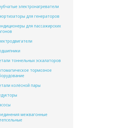
рубчатые электронагреватели
мортизаторы для генераторов
ондиционеры для пассажирских
агонов
лектродвигатели
одшипники
етали тоннельных эскалаторов
втоматическое тормозное
борудование
етали колёсной пары
едукторы
асосы
оединения межвагонные
тепсельные