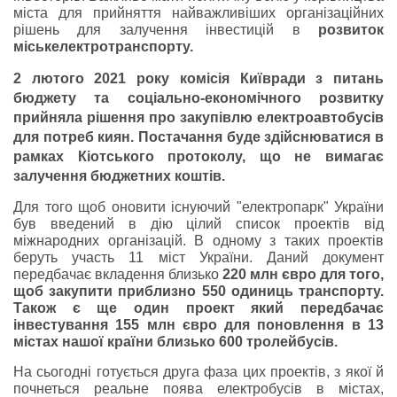
міста для прийняття найважливіших організаційних
рішень для залучення інвестицій в
розвиток
міськелектротранспорту.
2 лютого 2021 року комісія Київради з питань
бюджету та соціально-економічного розвитку
прийняла рішення про закупівлю електроавтобусів
для потреб киян. Постачання буде здійснюватися в
рамках Кіотського протоколу, що не вимагає
залучення бюджетних коштів.
Для того щоб оновити існуючий "електропарк" України
був введений в дію цілий список проектів від
міжнародних організацій. В одному з таких проектів
беруть участь 11 міст України. Даний документ
передбачає вкладення близько
220 млн євро для того,
щоб закупити приблизно 550 одиниць транспорту.
Також є ще один проект який передбачає
інвестування 155 млн євро для поновлення в 13
містах нашої країни близько 600 тролейбусів.
На сьогодні готується друга фаза цих проектів, з якої й
почнеться реальне поява електробусів в містах,