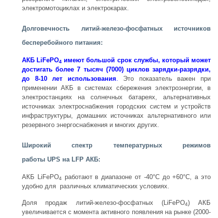
электромотоциклах и электрокарах.
Долговечность литий-железо-фосфатных источников
бесперебойного питания:
АКБ LiFePO
имеют большой срок службы, который может
4
достигать более 7 тысяч (7000) циклов зарядки-разрядки,
до 8-10 лет использования
.
Это показатель важен при
применении АКБ в системах сбережения электроэнергии, в
электростанциях на солнечных батареях, альтернативных
источниках электроснабжения городских систем и устройств
инфраструктуры, домашних источниках альтернативного или
резервного энергоснабжения и многих других.
Широкий спектр температурных режимов
работы
UPS
на LFP АКБ:
АКБ LiFePO
работают в диапазоне от -40°C до +60°C, а это
4
удобно для различных климатических условиях.
Доля продаж литий-железо-фосфатных (LiFePO
) АКБ
4
увеличивается с момента активного появления на рынке (2000-