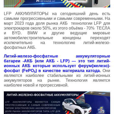
LFP АККУМУЛЯТОРЫ на сегодняшний день есть
самыми прогрессивными и самыми современными. На
март 2023 года доля рынка АКБ технологии LFP для
электрокаров около 50%, из этого объёма - 70% ТЕСЛА
и BYD. BMW и другие ведущие мировые
автомобилестроительные концерны переходят
исключительно на технологию литий-железо-
фосфатных АКБ.
Литий-железо-фосфатные аккумуляторные
батареи -АКБ (или АКБ - LFP) — это тип литий-
ионных АКБ которые использует ферум(железо)-
фосфат (FePO
) в качестве материала катода.
Они
4
являются наиболее стабильными из литий-ионных
аккумуляторов на рынке. Технология является
наиболее новой и прогрессивной.