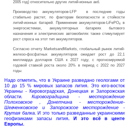
2005 год) относительно других литий-ионных акб.
Производство аккумуляторов-LFP в последние годы
стабильно растет, по факторам безопасности и стойкости
литий-ионных батарей. Применение аккумуляторов-LiFePO
в
4
энергосистемах, аккумуляторных батареях бытового
назначения и электрических автомобилях также стимулирует
рост спроса на этот тип аккумуляторов.
Согласно отчету MarketsandMarkets, глобальный рынок литий-
железо-фосфатных аккумуляторов ожидает рост до 22,1
миллиарда долларов США к 2027 году, с прогнозируемой
годовой ставкой роста около 20% в период с 2022 по 2027
годы.
Надо отметить, что в Украине разведано геологами от
10 до 15 % мировых запасов лития. Это юго-восток
Украины - Кировоградская, Донецкая и Запорожская
области
. Кировоградщина - месторождение
Полоховское , Донетчина - месторождение-
Шевченковское и Запорожзсое месторождение -
Крутая балка.
И это только разведанные украинскими
геофизиками запасы лития
. И это всё в центе
Европы.