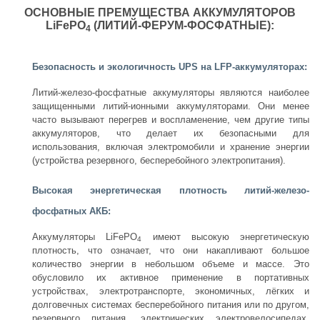
ОСНОВНЫЕ ПРЕМУЩЕСТВА АККУМУЛЯТОРОВ
LiFePO
(ЛИТИЙ-ФЕРУМ-ФОСФАТНЫЕ)
:
4
Безопасность и экологичность
UPS
на
LFP-
аккумуляторах:
Литий-железо-фосфатные аккумуляторы являются наиболее
защищенными литий-ионными аккумуляторами. Они менее
часто вызывают перегрев и воспламенение, чем другие типы
аккумуляторов, что делает их безопасными для
использования, включая электромобили и хранение энергии
(устройства резервного, бесперебойного электропитания).
Высокая энергетическая плотность литий-железо-
фосфатных АКБ:
Аккумуляторы LiFePO
имеют высокую энергетическую
4
плотность, что означает, что они накапливают большое
количество энергии в небольшом объеме и массе. Это
обусловило их активное применение в портативных
устройствах, электротранспорте, экономичных, лёгких и
долговечных системах бесперебойного питания или по другом,
резервного питания, электрических электровелосипедах,