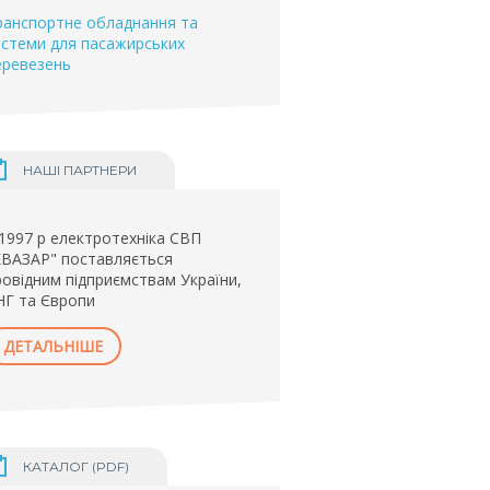
ранспортне обладнання та
истеми для пасажирських
еревезень
НАШІ ПАРТНЕРИ
 1997 р електротехніка СВП
КВАЗАР" поставляється
ровідним підприємствам України,
НГ та Європи
ДЕТАЛЬНІШЕ
КАТАЛОГ (PDF)