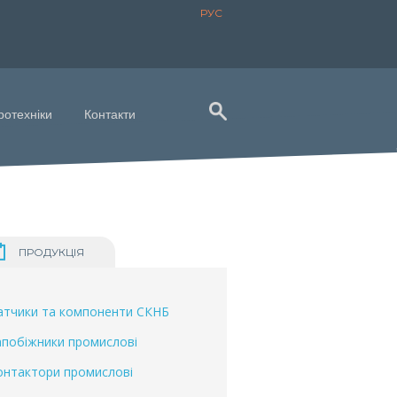
РУС
ротехніки
Контакти
ПРОДУКЦІЯ
атчики та компоненти СКНБ
апобіжники промислові
онтактори промислові