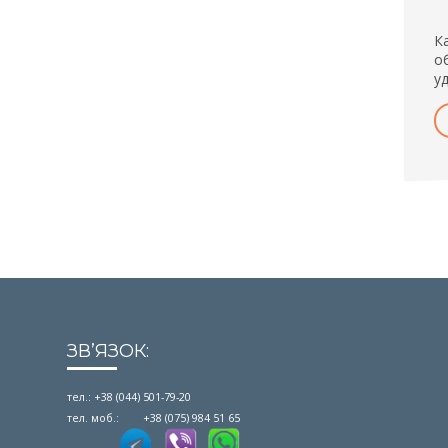
К
о
у
ЗВʼЯЗОК:
тел.: +38 (044) 501-79-20
тел. моб.: +38 (075) 984 51 65