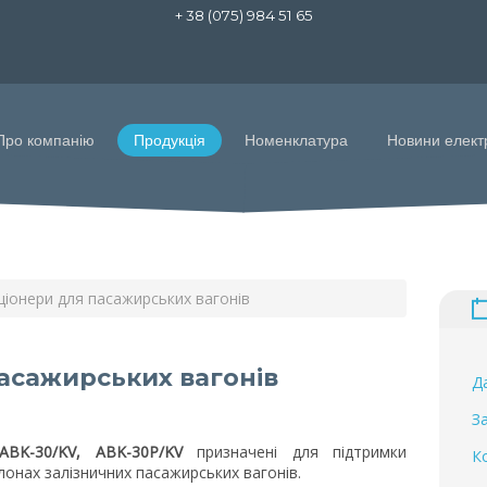
+ 38 (075) 984 51 65
Про компанію
Продукція
Номенклатура
Новини елект
іонери для пасажирських вагонів
асажирських вагонів
Д
З
ABK-30/KV, ABK-30P/KV
призначені для підтримки
К
онах залізничних пасажирських вагонів.