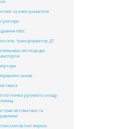
еле
ентилі та електромагніти
егулятори
'єднання МВС
россель-трансформатор ДТ
вітильники світлодіодні
ранспортні
нвертори
ипрямлячі силові
ластмаса
вітлотехніка рухомого складу
лізниці
истеми автоматики та
правління
еталі контактної мережі