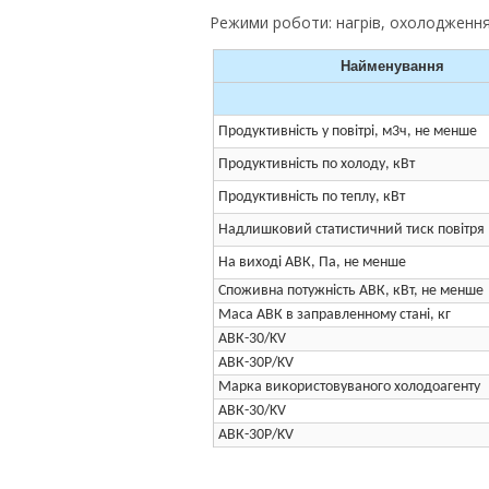
Режими роботи: нагрів, охолодження
Найменування
Продуктивність у повітрі, м3ч, не менше
Продуктивність по холоду, кВт
Продуктивність по теплу, кВт
Надлишковий статистичний тиск повітря
На виході АВК, Па, не менше
Споживна потужність АВК, кВт, не менше
Маса АВК в заправленному стані, кг
АВК-30/KV
АВК-30Р/KV
Марка використовуваного холодоагенту
АВК-30/KV
АВК-30Р/KV