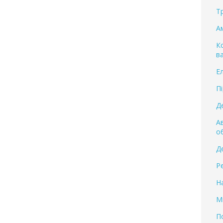
Т
А
К
в
Е
П
Д
А
о
Д
Р
Н
М
П