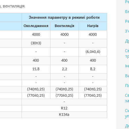
Р
, вентиляція.
В
Значення параметру в режимі роботи
Р
Охолодження
Вентиляція
Нагрів
З
4000
4000
4000
Д
(30±3)
-
-
С
-
-
(6,0±0,6)
т
400
400
400
І
15,8
2,2
8,2
В
-
-
-
-
-
-
П
(740±0,25)
(740±0,25)
(740±0,25)
С
(770±0,25)
(770±0,25)
(770±0,25)
за
-
R12
С
К134a
у
Д