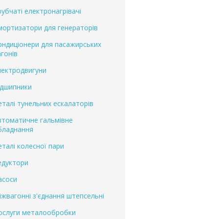
рубчаті електронагрівачі
мортизатори для генераторів
ондиціонери для пасажирських
агонів
лектродвигуни
ідшипники
еталі тунельних ескалаторів
втоматичне гальмівне
бладнання
еталі колесної пари
едуктори
асоси
іжвагонні з'єднання штепсельні
ослуги металообробки