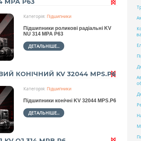
4 МРА Р63
Т
Категорія:
Підшипники
А
Підшипники роликові радіальні KV
К
NU 314 МРА Р63
в
Е
ДЕТАЛЬНІШЕ...
П
Д
Й КОНІЧНИЙ KV 32044 MPS.P6
А
о
Категорія:
Підшипники
Д
Підшипники конічні KV 32044 MPS.P6
Р
ДЕТАЛЬНІШЕ...
Н
М
П
KV QJ 314 MPB.P6