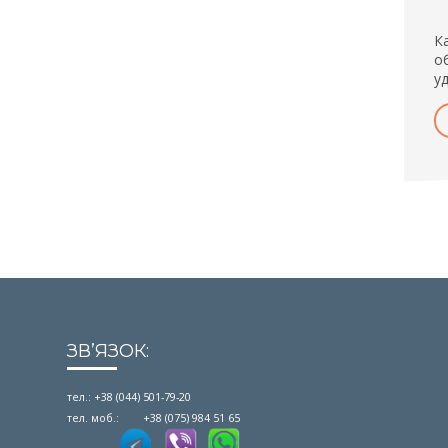
К
о
у
ЗВʼЯЗОК:
тел.: +38 (044) 501-79-20
тел. моб.: +38 (075) 984 51 65