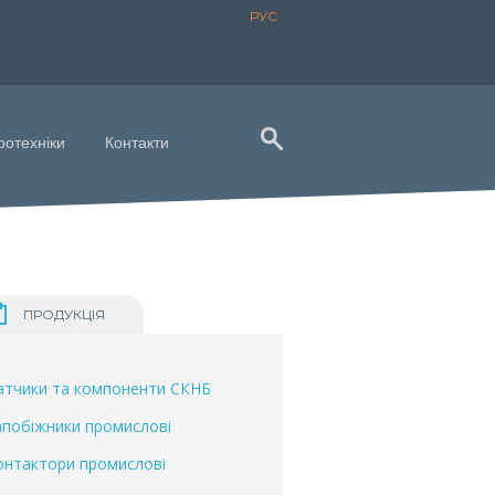
РУС
ротехніки
Контакти
ПРОДУКЦІЯ
атчики та компоненти СКНБ
апобіжники промислові
онтактори промислові