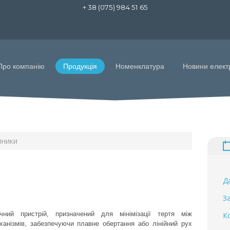
+ 38 (075) 984 51 65
Про компанію
Продукція
Номенклатура
Новини елект
пники
Д
З
ний пристрій, призначений для мінімізації тертя між
К
анізмів, забезпечуючи плавне обертання або лінійний рух