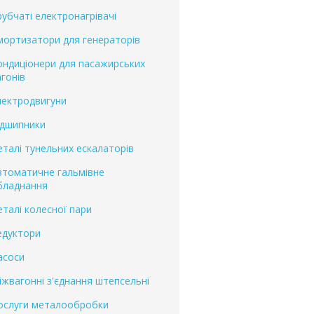
рубчаті електронагрівачі
мортизатори для генераторів
ондиціонери для пасажирських
агонів
лектродвигуни
ідшипники
еталі тунельних ескалаторів
втоматичне гальмівне
бладнання
еталі колесної пари
едуктори
асоси
іжвагонні з'єднання штепсельні
ослуги металообробки