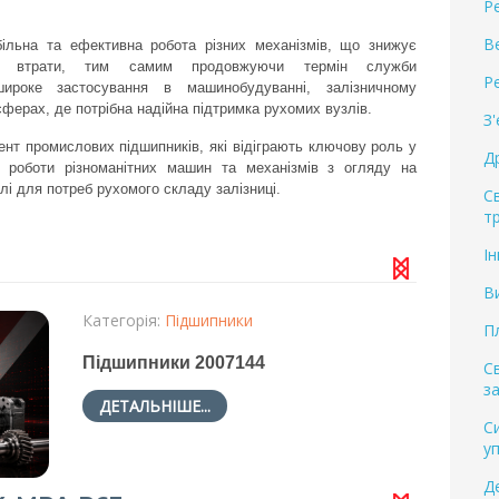
Р
В
більна та ефективна робота різних механізмів, що знижує
і втрати, тим самим продовжуючи термін служби
Р
ироке застосування в машинобудуванні, залізничному
 сферах, де потрібна надійна підтримка рухомих вузлів.
З
нт промислових підшипників, які відіграють ключову роль у
Д
ої роботи різноманітних машин та механізмів з огляду на
лі для потреб рухомого складу залізниці.
С
т
І
В
Категорія:
Підшипники
П
Підшипники 2007144
С
за
ДЕТАЛЬНІШЕ...
С
у
Д