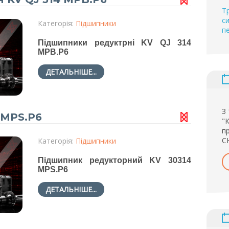
Т
с
Категорія:
Підшипники
п
Підшипники редуктрні KV QJ 314
MPB.P6
ДЕТАЛЬНІШЕ...
З
 MPS.P6
"
п
С
Категорія:
Підшипники
Підшипник редукторний KV 30314
MPS.P6
ДЕТАЛЬНІШЕ...