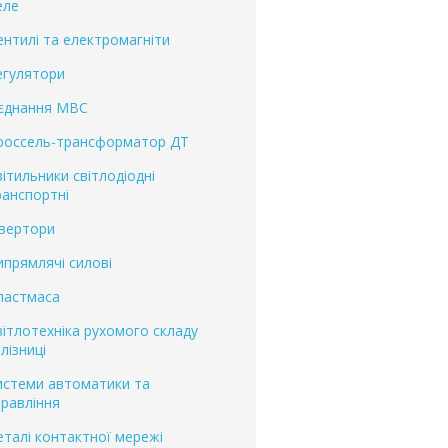
еле
ентилі та електромагніти
егулятори
'єднання МВС
россель-трансформатор ДТ
вітильники світлодіодні
ранспортні
нвертори
ипрямлячі силові
ластмаса
вітлотехніка рухомого складу
лізниці
истеми автоматики та
правління
еталі контактної мережі