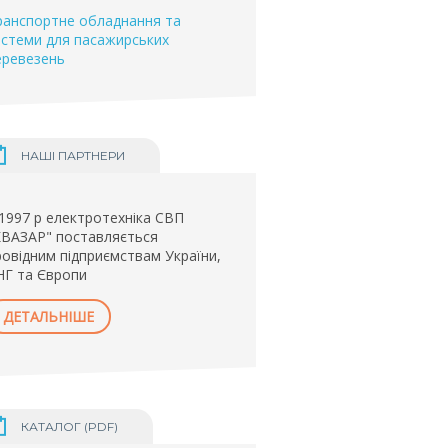
ранспортне обладнання та
истеми для пасажирських
еревезень
НАШІ ПАРТНЕРИ
 1997 р електротехніка СВП
КВАЗАР" поставляється
ровідним підприємствам України,
НГ та Європи
ДЕТАЛЬНІШЕ
КАТАЛОГ (PDF)